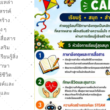
บเหล่า
สรรค์
ร้าง
ง ๆ
สื่อสาร
เสริม
ยนรู้สิ่ง
 ภาษา
ชีวิต
รค์และ
มและ