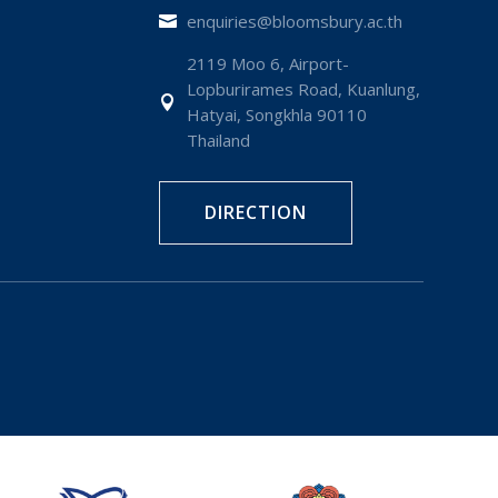
enquiries@bloomsbury.ac.th

2119 Moo 6, Airport-
Lopburirames Road, Kuanlung,

Hatyai, Songkhla 90110
Thailand
DIRECTION