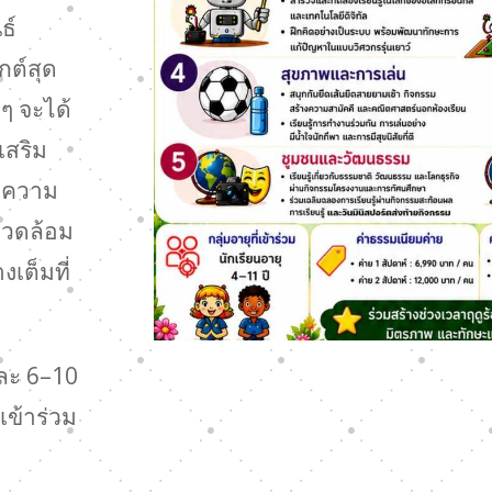
ธ์
กต์สุด
 ๆ จะได้
เสริม
ะความ
แวดล้อม
งเต็มที่
ละ 6–10
ข้าร่วม