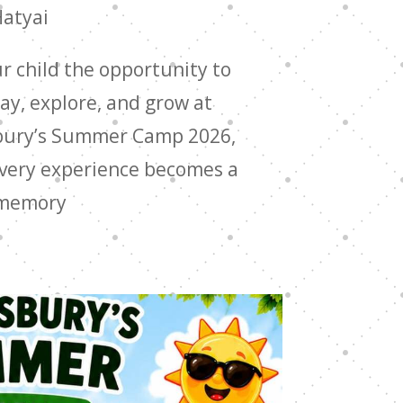
Hatyai
r child the opportunity to
lay, explore, and grow at
ury’s Summer Camp 2026,
very experience becomes a
 memory