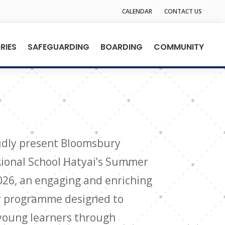
CALENDAR
CONTACT US
RIES
SAFEGUARDING
BOARDING
COMMUNITY
dly present Bloomsbury
tional School Hatyai’s Summer
26, an engaging and enriching
 programme designed to
 young learners through