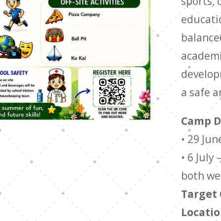
sports, 
educatio
balance
academi
develop
a safe a
Camp D
• 29 Jun
• 6 July
both we
Target
Locati