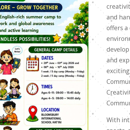
creativ
and han
offers a
environ
develop 
and exp
exciting
Communic
Creativi
Communi
With int