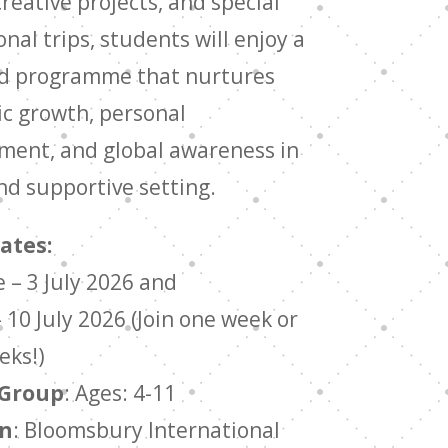
creative projects, and special
nal trips, students will enjoy a
d programme that nurtures
c growth, personal
ment, and global awareness in
nd supportive setting.
ates:
e – 3 July 2026 and
 – 10 July 2026 (Join one week or
eks!)
 Group
: Ages: 4-11
on
: Bloomsbury International