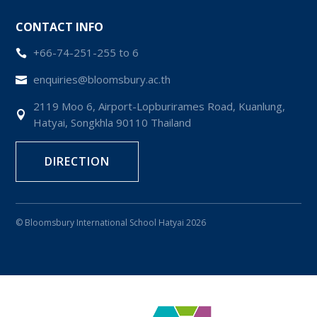
CONTACT INFO
+66-74-251-255 to 6

enquiries@bloomsbury.ac.th

2119 Moo 6, Airport-Lopburirames Road, Kuanlung,

Hatyai, Songkhla 90110 Thailand
DIRECTION
© Bloomsbury International School Hatyai 2026