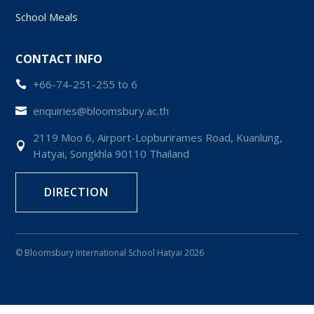
School Meals
CONTACT INFO
+66-74-251-255 to 6

enquiries@bloomsbury.ac.th

2119 Moo 6, Airport-Lopburirames Road, Kuanlung,

Hatyai, Songkhla 90110 Thailand
DIRECTION
© Bloomsbury International School Hatyai 2026