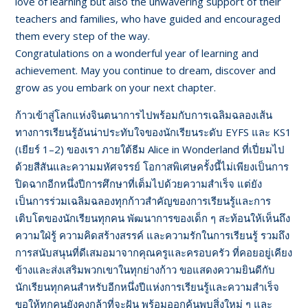
love of learning but also the unwavering support of their
teachers and families, who have guided and encouraged
them every step of the way.
Congratulations on a wonderful year of learning and
achievement. May you continue to dream, discover and
grow as you embark on your next chapter.
ก้าวเข้าสู่โลกแห่งจินตนาการไปพร้อมกับการเฉลิมฉลองเส้น
ทางการเรียนรู้อันน่าประทับใจของนักเรียนระดับ EYFS และ KS1
(เยียร์ 1–2) ของเรา ภายใต้ธีม Alice in Wonderland ที่เปี่ยมไป
ด้วยสีสันและความมหัศจรรย์ โอกาสพิเศษครั้งนี้ไม่เพียงเป็นการ
ปิดฉากอีกหนึ่งปีการศึกษาที่เต็มไปด้วยความสำเร็จ แต่ยัง
เป็นการร่วมเฉลิมฉลองทุกก้าวสำคัญของการเรียนรู้และการ
เติบโตของนักเรียนทุกคน พัฒนาการของเด็ก ๆ สะท้อนให้เห็นถึง
ความใฝ่รู้ ความคิดสร้างสรรค์ และความรักในการเรียนรู้ รวมถึง
การสนับสนุนที่ดีเสมอมาจากคุณครูและครอบครัว ที่คอยอยู่เคียง
ข้างและส่งเสริมพวกเขาในทุกย่างก้าว ขอแสดงความยินดีกับ
นักเรียนทุกคนสำหรับอีกหนึ่งปีแห่งการเรียนรู้และความสำเร็จ
ขอให้ทุกคนยังคงกล้าที่จะฝัน พร้อมออกค้นพบสิ่งใหม่ ๆ และ