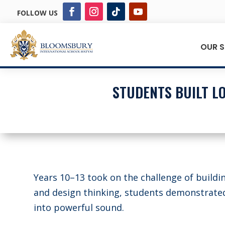
FOLLOW US
OUR 
STUDENTS BUILT L
Years 10–13 took on the challenge of build
and design thinking, students demonstrate
into powerful sound.