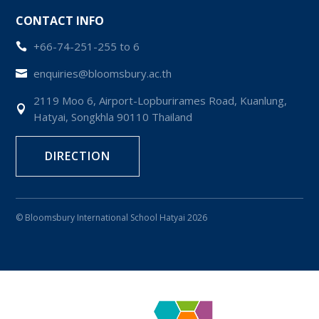
CONTACT INFO
+66-74-251-255 to 6

enquiries@bloomsbury.ac.th

2119 Moo 6, Airport-Lopburirames Road, Kuanlung,

Hatyai, Songkhla 90110 Thailand
DIRECTION
© Bloomsbury International School Hatyai 2026