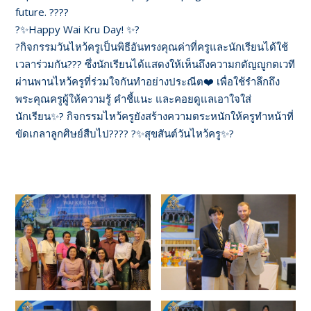
future. ?‍??‍?
?✨Happy Wai Kru Day! ✨?
?กิจกรรมวันไหว้ครูเป็นพิธีอันทรงคุณค่าที่ครูและนักเรียนได้ใช้
เวลาร่วมกัน?‍?? ซึ่งนักเรียนได้แสดงให้เห็นถึงความกตัญญูกตเวที
ผ่านพานไหว้ครูที่ร่วมใจกันทำอย่างประณีต❤️ เพื่อใช้รำลึกถึง
พระคุณครูผู้ให้ความรู้ คำชี้แนะ และคอยดูแลเอาใจใส่
นักเรียน✨? กิจกรรมไหว้ครูยังสร้างความตระหนักให้ครูทำหน้าที่
ขัดเกลาลูกศิษย์สืบไป?‍??‍? ?✨สุขสันต์วันไหว้ครู✨?