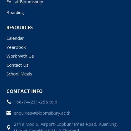
EAL at Bloomsbury
Boarding
RESOURCES
Calendar
Yearbook
Work With Us
Contact Us
School Meals
CONTACT INFO
+66-74-251-255 to 6

enquiries@bloomsbury.ac.th

2119 Moo 6, Airport-Lopburirames Road, Kuanlung,

Hatyai, Songkhla 90110 Thailand